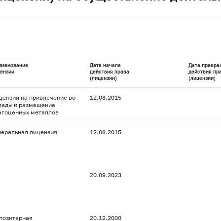
именование
Дата начала
Дата прекра
ензии
действия права
действия пр
(лицензии)
(лицензии)
цензия на привлечение во
12.08.2015
лады и размещение
агоценных металлов
неральная лицензия
12.08.2015
20.09.2023
позитарная
20.12.2000