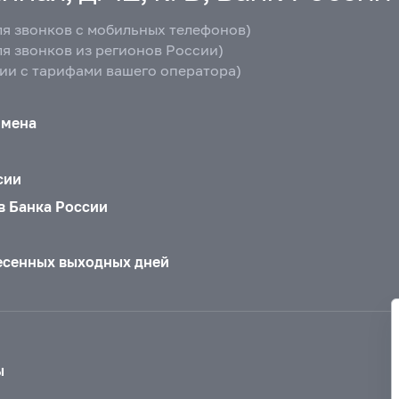
ля звонков с мобильных телефонов)
ля звонков из регионов России)
вии с тарифами вашего оператора)
бмена
сии
в Банка России
есенных выходных дней
ы