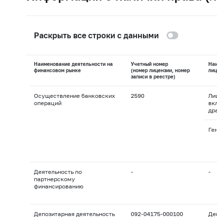
Раскрыть все строки с данными
Наименование деятельности на
Учетный номер
На
финансовом рынке
(номер лицензии, номер
лиц
записи в реестре)
Осуществление банковских
2590
Ли
операций
вк
др
Ге
Деятельность по
-
-
партнерскому
финансированию
Депозитарная деятельность
092-04175-000100
Де