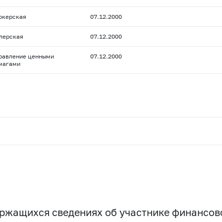
окерская
07.12.2000
лерская
07.12.2000
равление ценными
07.12.2000
магами
держащихся сведениях об участнике финансо