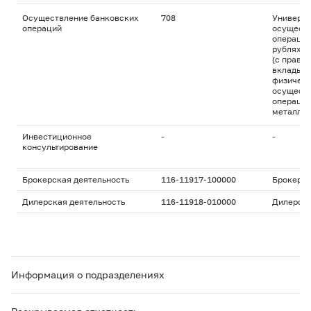
Осуществление банковских
708
Универса
операций
осуществ
операций
рублях и
(с право
вклады д
физическ
осуществ
операций
металла
Инвестиционное
-
-
консультирование
Брокерская деятельность
116-11917-100000
Брокерс
Дилерская деятельность
116-11918-010000
Дилерск
Информация о подразделениях