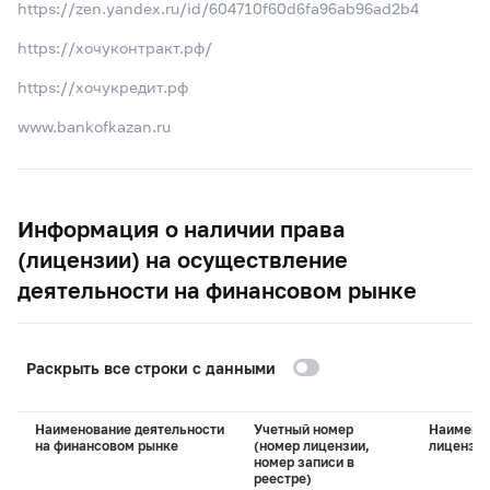
https://zen.yandex.ru/id/604710f60d6fa96ab96ad2b4
https://хочуконтракт.рф/
https://хочукредит.рф
www.bankofkazan.ru
Информация о наличии права
(лицензии) на осуществление
деятельности на финансовом рынке
Раскрыть все строки с данными
Наименование деятельности
Учетный номер
Наимено
на финансовом рынке
(номер лицензии,
лицензи
номер записи в
реестре)