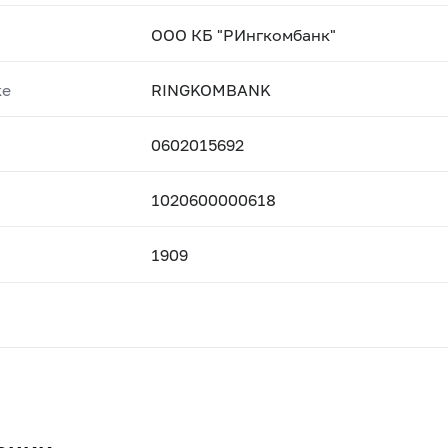
ООО КБ "РИнгкомбанк"
ке
RINGKOMBANK
0602015692
1020600000618
1909