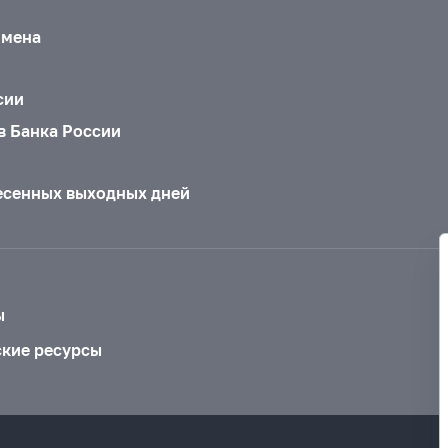
бмена
сии
в Банка России
есенных выходных дней
ы
ские ресурсы