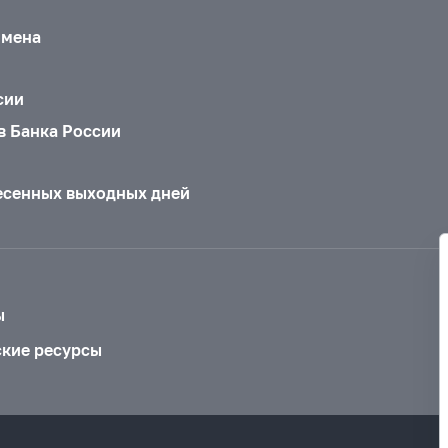
бмена
сии
в Банка России
есенных выходных дней
ы
ские ресурсы