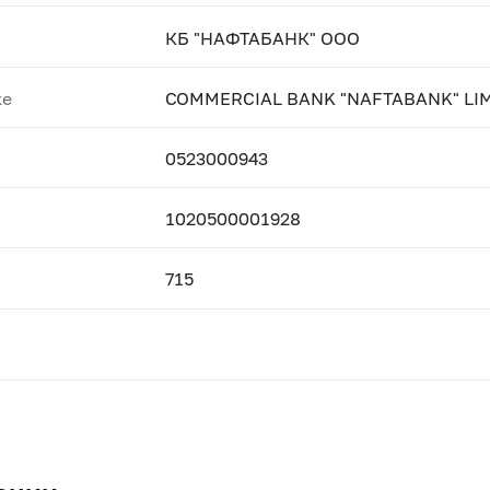
КБ "НАФТАБАНК" ООО
ке
COMMERCIAL BANK "NAFTABANK" LIM
0523000943
1020500001928
715