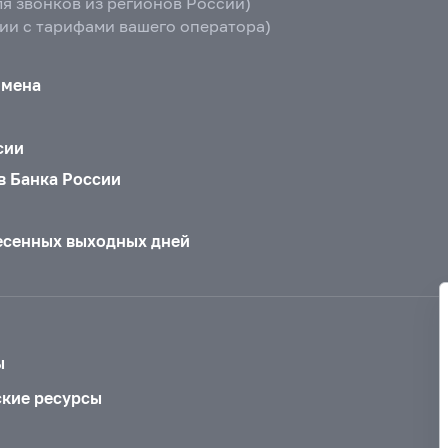
ля звонков из регионов России)
вии с тарифами вашего оператора)
бмена
сии
в Банка России
есенных выходных дней
ы
ские ресурсы