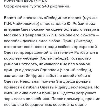
монетный двор (ЛМД).
Оформление гурта: 240 рифлений.
Балетный спектакль «Лебединое озеро» (музыка
П.И. Чайковского) в постановке Ю. Ройзингера
впервые был показан на сцене Большого театра в
Москве 20 февраля 1877 г. В основе его сюжета —
всепобеждающая сила любви. Принц Зигфрид
отвергает всех невест ради любви к прекрасной
Одетте, превращенной злым гением Ротбартом в
королеву лебедей (белый лебедь). Коварство
рыцаря Ротбарта, явившегося на бал в замок
принца с дочерью Одиллией (черный лебедь),
заставляет Зигфрида забыть о своей любви к
Одетте. Невольная измена Зигфрида должна
привести к гибели Одетты и девушек-лебедей. Но
именно сила любви принца и Одетты разрушает
чары злого волшебника. После премьеры, прожив
несколько безрадостных сезонов на сцене