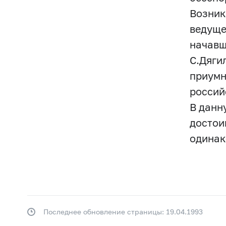
Возникш
ведуще
начавш
С.Дяги
приумн
россий
В данн
достои
одинак
Последнее обновление страницы: 19.04.1993