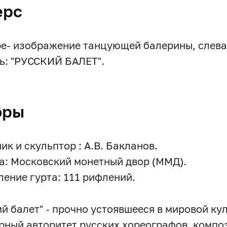
ерс
ре- изображение танцующей балерины, слева
ь: "РУССКИЙ БАЛЕТ".
оры
ик и скульптор : А.В. Бакланов.
а: Московский монетный двор (ММД).
ение гурта: 111 рифлений.
ий балет" - прочно устоявшееся в мировой к
рный авторитет русских хореографов, композ