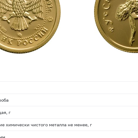
роба
ая, г
е химически чистого металла не менее, г
 мм