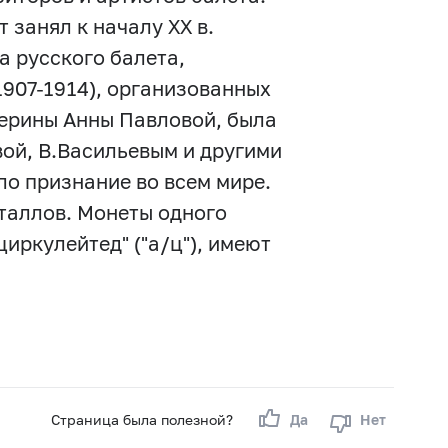
т занял к началу XX в.
а русского балета,
1907-1914), организованных
лерины Анны Павловой, была
ой, В.Васильевым и другими
ло признание во всем мире.
таллов. Монеты одного
циркулейтед" ("а/ц"), имеют
Страница была полезной?
Да
Нет