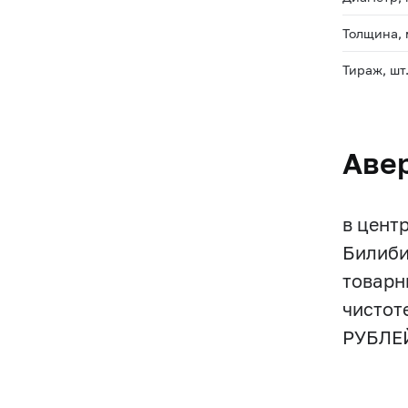
Толщина,
Тираж, шт
Аве
в цент
Билиби
товарн
чистот
РУБЛЕЙ