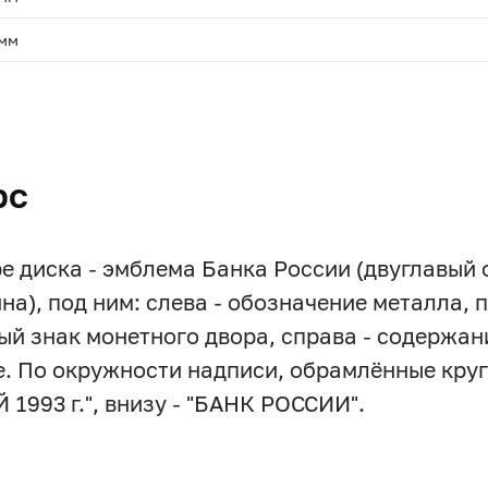
 мм
.
рс
ре диска - эмблема Банка России (двуглавый
на), под ним: слева - обозначение металла, п
ый знак монетного двора, справа - содержан
е. По окружности надписи, обрамлённые круго
 1993 г.", внизу - "БАНК РОССИИ".