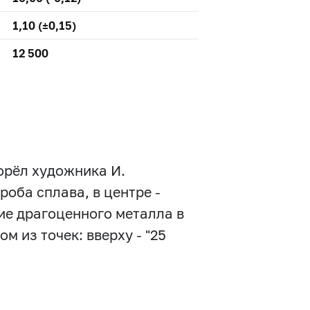
1,10 (±0,15)
12 500
 орёл художника И.
роба сплава, в центре -
ие драгоценного металла в
м из точек: вверху - "25