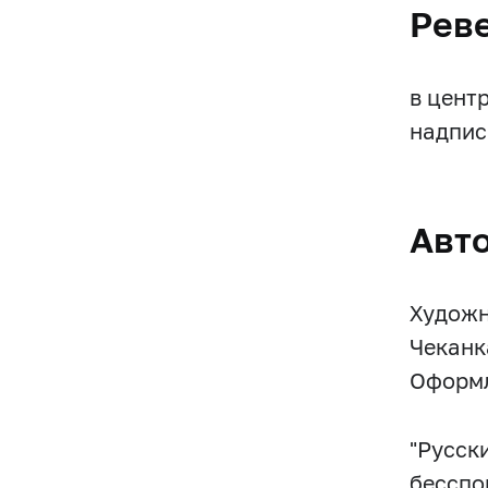
Рев
в цент
надпис
Авт
Художн
Чеканк
Оформл
"Русск
бесспо