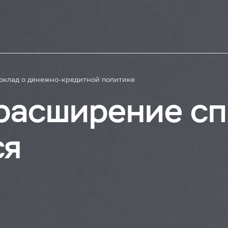
оклад о денежно-кредитной политике
расширение с
ся