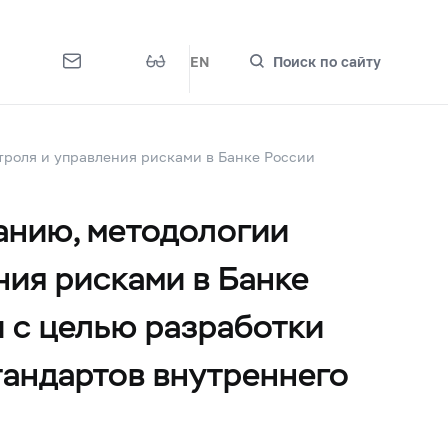
EN
Поиск по сайту
троля и управления рисками в Банке России
анию, методологии
ния рисками в Банке
 с целью разработки
тандартов внутреннего