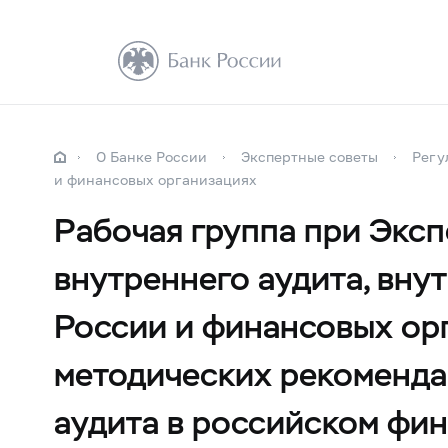
О Банке России
Экспертные советы
Регу
и финансовых организациях
Рабочая группа при Эксп
внутреннего аудита, вну
России и финансовых ор
методических рекоменда
аудита в российском фи