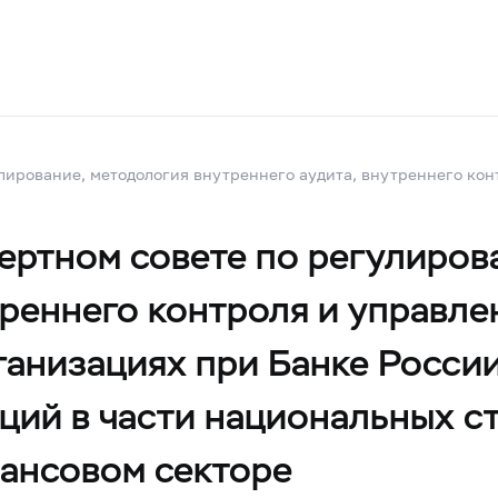
лирование, методология внутреннего аудита, внутреннего кон
ертном совете по регулиров
треннего контроля и управле
ганизациях при Банке России
ций в части национальных с
нансовом секторе