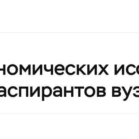
номических и
 аспирантов ву