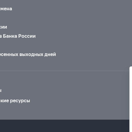
бмена
сии
в Банка России
есенных выходных дней
ы
ские ресурсы