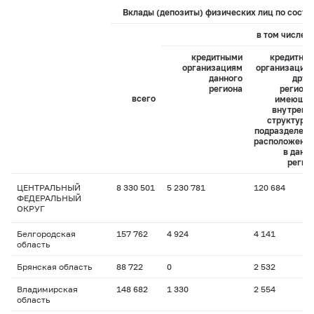
Вклады (депозиты) физических лиц по состоя
в том числе:
кредитными
кредитны
организациям
организация
данного
друг
региона
регионо
всего
имеющи
внутренн
структурн
подразделени
расположенн
в данн
регио
ЦЕНТРАЛЬНЫЙ
8 330 501
5 230 781
120 684
ФЕДЕРАЛЬНЫЙ
ОКРУГ
Белгородская
157 762
4 924
4 141
область
Брянская область
88 722
0
2 532
Владимирская
148 682
1 330
2 554
область