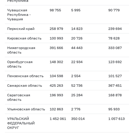
Республика
Чувашская
98 755
5 995
90 779
Республика -
Чувашия
Пермский край
258 979
14 823
239 694
Кировская область
100 993
20 726
78 628
Нижегородская
391 666
44 443
333 087
область
Оренбургская
148 302
22 934
123 692
область
Пензенская область
104 598
2 554
101 527
Самарская область
425 263
52 736
367 451
Саратовская
196 993
25 284
168 878
область
Ульяновская область
102 863
2 776
95 933
УРАЛЬСКИЙ
1 452 061
350 014
1 057 613
ФЕДЕРАЛЬНЫЙ
ОКРУГ