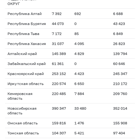
ОКРУГ
Республика Алтай
7 392
692
6 688
Республика Бурятия
44 073
0
43 423
Республика Тыва
7 172
85
6 849
Республика Хакасия
31 037
4 095
26 823
Алтайский край
145 389
4 829
139 794
Забайкальский край
61 361
0
60 646
Красноярский край
253 152
4 423
245 347
Иркутская область
220 574
6 650
210 172
Кемеровская
220 485
7 884
209 760
область
Новосибирская
390 347
33 480
352 014
область
Омская область
159 816
1 476
155 908
Томская область
104 307
5 421
97 404