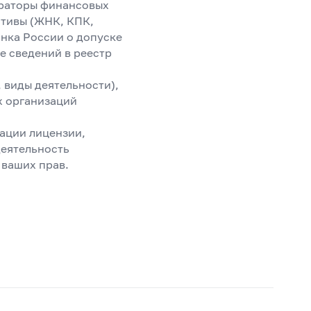
ераторы финансовых
ативы (ЖНК, КПК,
анка России о допуске
е сведений в реестр
 виды деятельности),
х организаций
ации лицензии,
деятельность
 ваших прав.