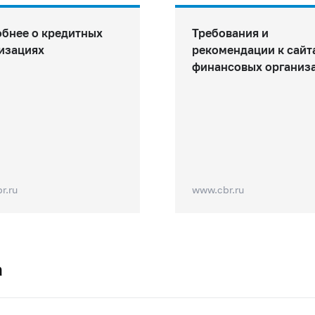
бнее о кредитных
Требования и
изациях
рекомендации к сайт
финансовых организ
r.ru
www.cbr.ru
а