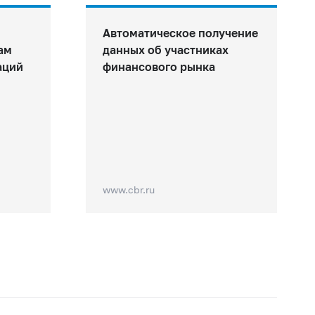
Автоматическое получение
ам
данных об участниках
аций
финансового рынка
www.cbr.ru