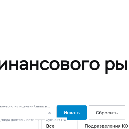
инансового ры
Наименование/ФИО, адрес, ОГРН или ИНН, регистрационный номер или лицензия/запись в реестре
Искать
Сбросить
/вида деятельности
Субъект РФ
Все
Подразделения КО