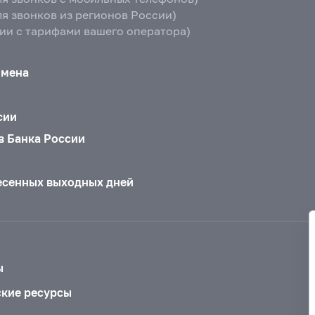
ля звонков из регионов России)
вии с тарифами вашего оператора)
бмена
сии
в Банка России
есенных выходных дней
ы
ские ресурсы