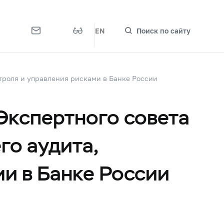
EN
Поиск по сайту
троля и управления рисками в Банке России
Экспертного совета
го аудита,
ми в Банке России