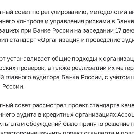
тный совет по регулированию, методологии в
ннего контроля и управления рисками в Банк
зациях при Банке России на заседании 17 дек
рил стандарт «Организация и проведение ауд
рт устанавливает общие подходы к организа
рских проверок, а также реализации их мате
й главного аудитора Банка России, с учетом 
 России.
тный совет рассмотрел проект стандарта кач
ннего аудита в кредитных организациях Ассо
ультатам обсуждений было принято решение п
 всесторонне изучить проект стандарта и по