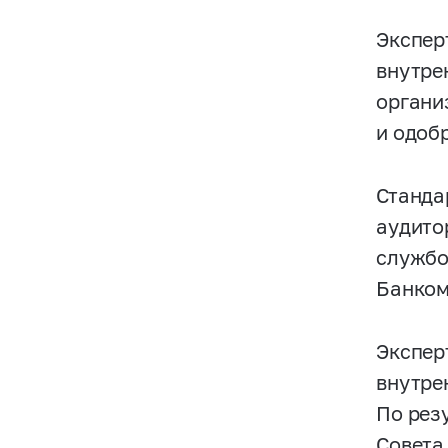
Экспер
внутре
органи
и одоб
Станда
аудито
службо
Банком
Экспер
внутре
По рез
Совета