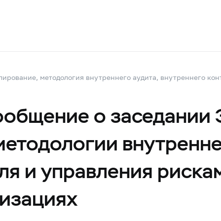
лирование, методология внутреннего аудита, внутреннего кон
общение о заседании 
методологии внутренне
ля и управления риска
низациях