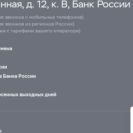
ная, д. 12, к. В, Банк России
ля звонков с мобильных телефонов)
ля звонков из регионов России)
вии с тарифами вашего оператора)
бмена
сии
в Банка России
есенных выходных дней
ы