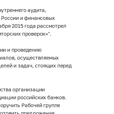
нутреннего аудита,
е России и финансовых
абря 2015 года рассмотрел
иторских проверок»".
ции и проведению
риалов, осуществляемых
целей и задач, стоящих перед
ества организации
циации российских банков.
оручить Рабочей группе
дготовить предложения