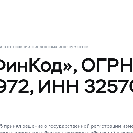
и в отношении финансовых инструментов
инКод», ОГР
972, ИНН 325
25 принял решение о государственной регистрации изм
уемых процентных бездокументарных облигаций с зало