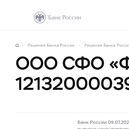
Решения Банка России
Решения Банка Росси
ООО СФО «Ф
1213200003
Банк России 09.07.20
выпуске неконвертир