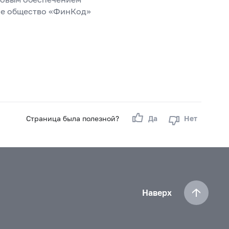
ое общество «ФинКод»
Страница была полезной?
Да
Нет
Наверх