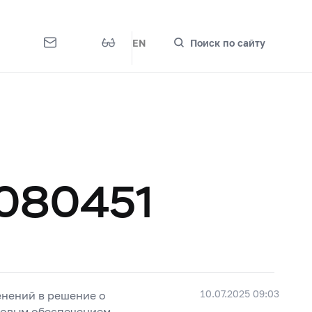
EN
Поиск по сайту
Н
7080451
10.07.2025 09:03
енений в решение о
говым обеспечением