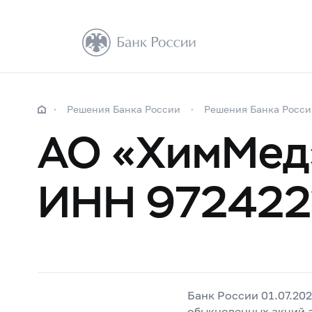
Решения Банка России
Решения Банка Росси
АО «ХимМед»
ИНН 972422
Банк России 01.07.20
обыкновенных акций а