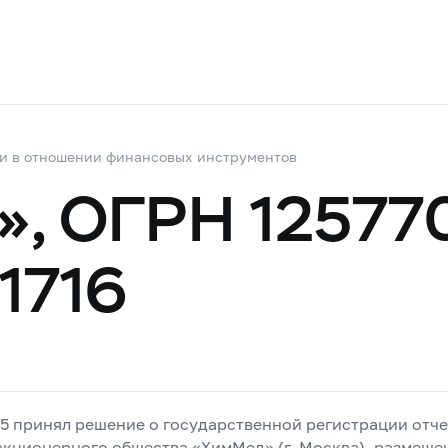
и в отношении финансовых инструментов
, ОГРН 12577
1716
25 принял решение о государственной регистрации отче
кционерного общества «ХимМед» (г. Москва), размеще