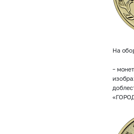
На обо
– моне
изобра
доблес
«ГОРО