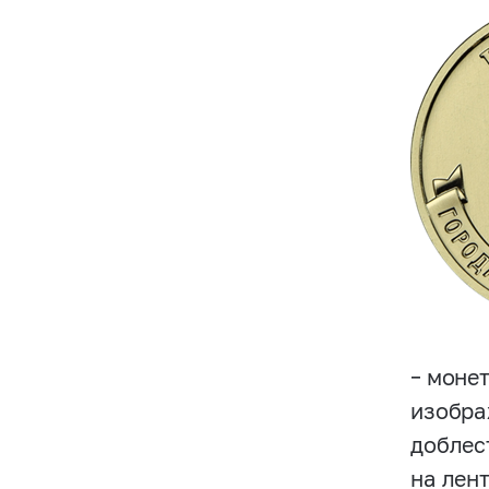
– моне
изобра
доблес
на лен