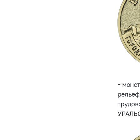
– моне
рельеф
трудов
УРАЛЬС