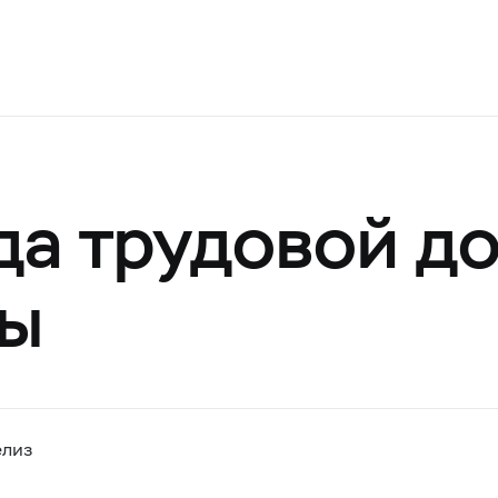
да трудовой д
ты
елиз