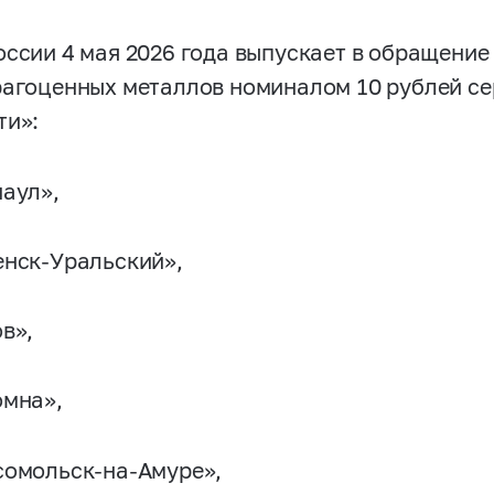
оссии 4 мая 2026 года выпускает в обращени
рагоценных металлов номиналом 10 рублей се
ти»:
наул»,
енск-Уральский»,
в»,
омна»,
сомольск-на-Амуре»,