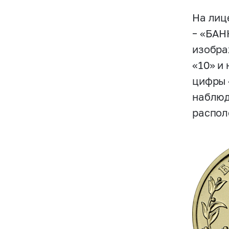
На лиц
– «БАН
изобра
«10» и
цифры 
наблюд
распол