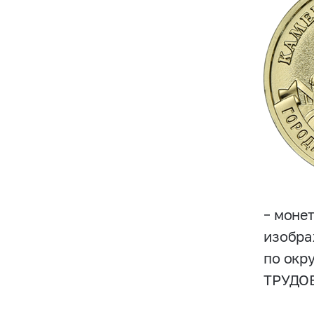
– моне
изобра
по окр
ТРУДО