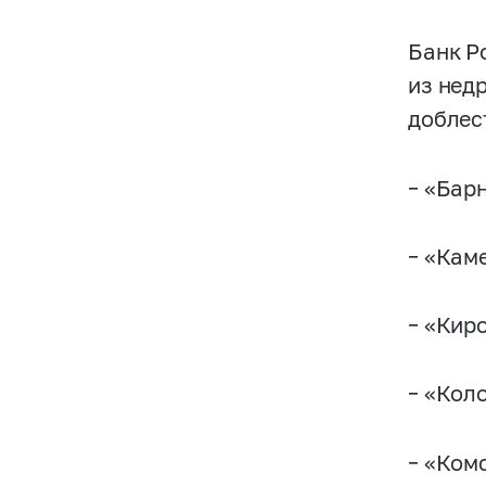
Банк Р
из нед
доблес
– «Бар
– «Кам
– «Киро
– «Кол
– «Ком