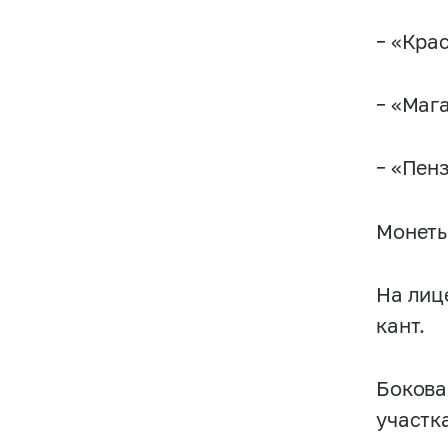
– «Кра
– «Маг
– «Пенз
Монеты
На лиц
кант.
Бокова
участк