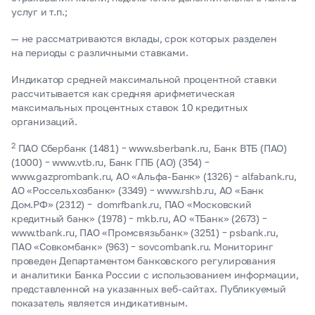
услуг и т.п.;
— не рассматриваются вклады, срок которых разделен
на периоды с различными ставками.
Индикатор средней максимальной процентной ставки
рассчитывается как средняя арифметическая
максимальных процентных ставок 10 кредитных
организаций.
2
ПАО Сбербанк (1481) – www.sberbank.ru, Банк ВТБ (ПАО)
(1000) – www.vtb.ru, Банк ГПБ (АО) (354) –
www.gazprombank.ru, АО «Альфа-Банк» (1326) – alfabank.ru,
АО «Россельхозбанк» (3349) – www.rshb.ru, АО «Банк
Дом.РФ» (2312) – domrfbank.ru, ПАО «Московский
кредитный банк» (1978) – mkb.ru, АО «ТБанк» (2673) –
www.tbank.ru, ПАО «Промсвязьбанк» (3251) – psbank.ru,
ПАО «Совкомбанк» (963) – sovcombank.ru. Мониторинг
проведен Департаментом банковского регулирования
и аналитики Банка России с использованием информации,
представленной на указанных веб-сайтах. Публикуемый
показатель является индикативным.