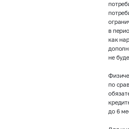
потреб
потреб
ограни
в пери
как на
дополн
не буд
Физиче
по сра
обязат
кредит
до 6 ме