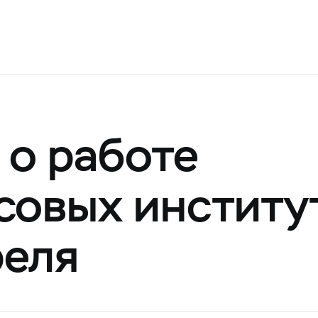
о работе
овых институт
реля