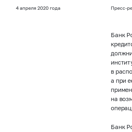
4 апреля 2020 года
Пресс-р
Банк Ро
кредит
должни
инстит
в расп
а при 
примен
на воз
операц
Банк Р