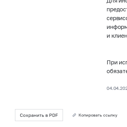
Для ин
предос
сервис
информ
и клие
При ис
обязат
04.04.20
Сохранить в PDF
Копировать ссылку