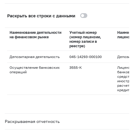
Раскрыть все строки с данными
Наименование деятельности
Учетный номер
Наимено
на финансовом рынке
(номер лицензии,
лицензи
номер записи в
реестре)
Депозитарная деятельность
045-14293-000100
Депозита
Осуществление банковских
3555-К
Лицензия
операций
банковск
средства
иностран
расчетны
кредитны
Раскрываемая отчетность