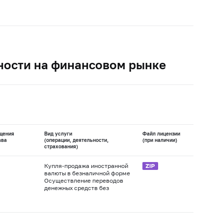
ности на финансовом рынке
щения
Вид услуги
Файл лицензии
ава
(операции, деятельности,
(при наличии)
страхования)
Купля-продажа иностранной
валюты в безналичной форме
Осуществление переводов
денежных средств без
открытия банковских счетов,
в том числе электронных
Осуществление переводов
денежных средств (за
денежных средств по
исключением почтовых
поручению юридических лиц,