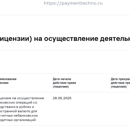
https://paymenttechno.ru
ицензии) на осуществление деятель
именование
Дата начала
Дата прекра
ензии
действия права
действия пр
(лицензии)
(лицензии)
цензия на осуществление
28.05.2025
нковских операций со
едствами в рублях и
остранной валюте для
счетных небанковских
едитных организаций