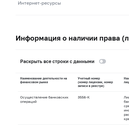
Интернет-ресурсы
Информация о наличии права (л
Раскрыть все строки с данными
Наименование деятельности на
Учетный номер
На
финансовом рынке
(номер лицензии, номер
лиц
записи в реестре)
Осуществление банковских
3556-К
Ли
операций
ба
ср
ин
ра
кр