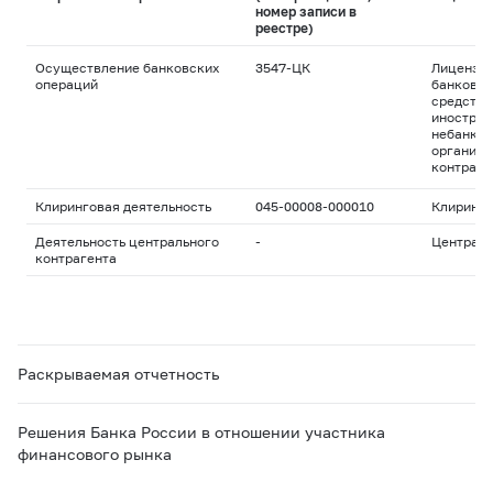
номер записи в
реестре)
Осуществление банковских
3547-ЦК
Лицензия
операций
банковск
средства
иностран
небанков
организа
контраге
Клиринговая деятельность
045-00008-000010
Клиринго
Деятельность центрального
-
Централь
контрагента
Раскрываемая отчетность
Решения Банка России в отношении участника
финансового рынка