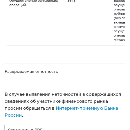
Осуществление банковских
3543
Базовая 
операций
осуществ
операций
рублях и
(без пра
вклады д
физическ
осуществ
операций
металла
Раскрываемая отчетность
В случае выявления неточностей в содержащихся
сведениях об участнике финансового рынка
просим обращаться в
Интернет-приемную Банка
России
.
Сохранить в PDF