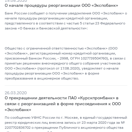
19.08.2020
О начале процедуры реорганизации ООО «Экспобанк»
Банк России сообщает о получении уведомления ООО «Экспобанк» о
начале процедуры реорганизации кредитной организации,
представленного в соответствии с частью 5 статьи 23 Федерального
закона «О банках и банковской деятельности»:
Общество с ограниченной ответственностью «Экспобанк» (ООО
«Экспобанк», регистрационный номер кредитной организации,
присвоенный Банком России, - 2998, ОГРН 1027739504760), в связи с
принятым решением внеочередного общего собрания участников
ООО «Экспобанк» (протокол от 17.08.2020), уведомляет о начале
процедуры реорганизации ООО «Экспобанк» в форме
преобразования в акционерное общество.
26.03.2020
О прекращении деятельности ПАО «Курскпромбанк» в
связи с реорганизацией в форме присоединения к ООО
«Экспобанк»
По сообщению УФНС России по г. Москве, в единый государственный
реестр юридических лиц внесена запись от 23 марта 2020 года за №
2207702836702 о прекращении Публичного акционерного общества