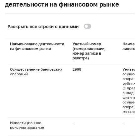
деятельности на финансовом рынке
Раскрыть все строки с данными
Наименование деятельности
Учетный номер
Наимено
на финансовом рынке
(номер лицензии,
лицензи
номер записи в
реестре)
Осуществление банковских
2998
Универса
операций
осуществ
операций
рублях и
(с право
вклады д
физическ
осуществ
операций
металла
Инвестиционное
-
-
консультирование