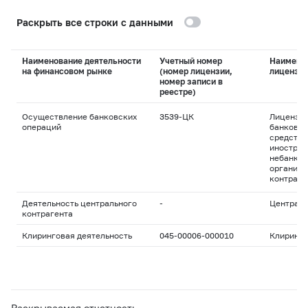
Раскрыть все строки с данными
Наименование деятельности
Учетный номер
Наимено
на финансовом рынке
(номер лицензии,
лицензи
номер записи в
реестре)
Осуществление банковских
3539-ЦК
Лицензия
операций
банковск
средства
иностран
небанков
организа
контраге
Деятельность центрального
-
Централь
контрагента
Клиринговая деятельность
045-00006-000010
Клиринго
Раскрываемая отчетность