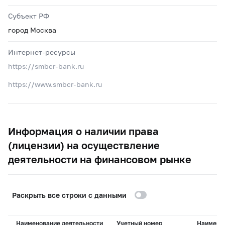
Субъект РФ
город Москва
Интернет-ресурсы
https://smbcr-bank.ru
https://www.smbcr-bank.ru
Информация о наличии права
(лицензии) на осуществление
деятельности на финансовом рынке
Раскрыть все строки с данными
Наименование деятельности
Учетный номер
Наимено