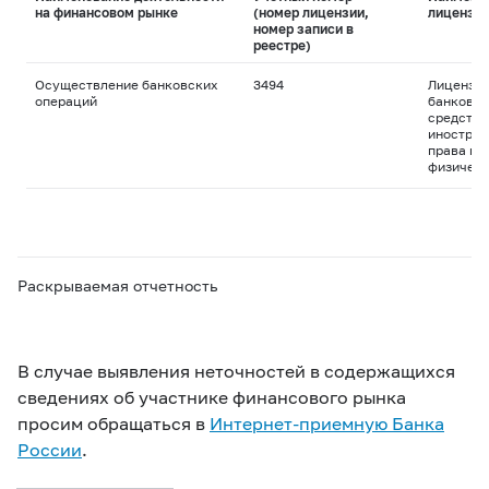
на финансовом рынке
(номер лицензии,
лицензи
номер записи в
реестре)
Осуществление банковских
3494
Лицензия
операций
банковск
средства
иностран
права пр
физическ
Раскрываемая отчетность
В случае выявления неточностей в содержащихся
сведениях об участнике финансового рынка
просим обращаться в
Интернет-приемную Банка
России
.