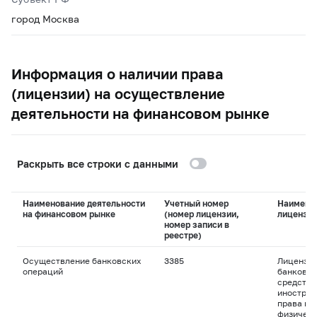
город Москва
Информация о наличии права
(лицензии) на осуществление
деятельности на финансовом рынке
Раскрыть все строки с данными
Наименование деятельности
Учетный номер
Наимено
на финансовом рынке
(номер лицензии,
лицензи
номер записи в
реестре)
Осуществление банковских
3385
Лицензия
операций
банковск
средства
иностран
права пр
физическ