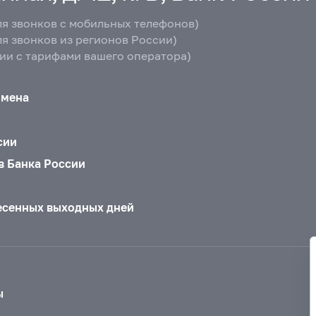
ля звонков с мобильных телефонов)
ля звонков из регионов России)
вии с тарифами вашего оператора)
бмена
сии
в Банка России
есенных выходных дней
ы