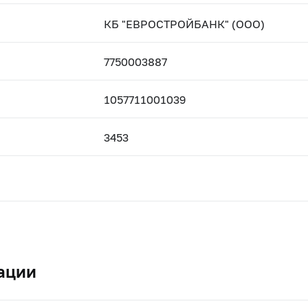
КБ "ЕВРОСТРОЙБАНК" (ООО)
7750003887
1057711001039
3453
ации