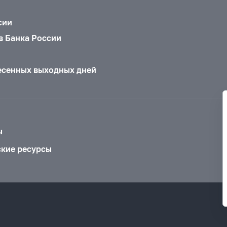
сии
в Банка России
есенных выходных дней
ы
ские ресурсы