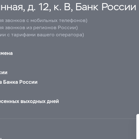
ная, д. 12, к. В, Банк России
ля звонков с мобильных телефонов)
ля звонков из регионов России)
вии с тарифами вашего оператора)
бмена
сии
в Банка России
есенных выходных дней
ы