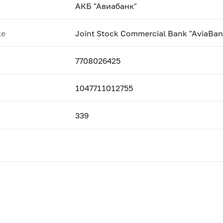
АКБ "Авиабанк"
ке
Joint Stock Commercial Bank "AviaBan
7708026425
1047711012755
339