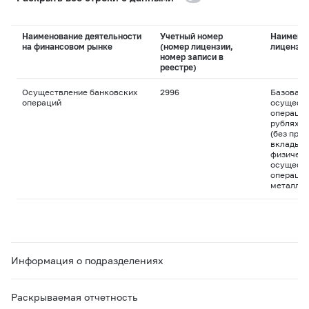
Наименование деятельности
Учетный номер
Наимено
на финансовом рынке
(номер лицензии,
лицензи
номер записи в
реестре)
Осуществление банковских
2996
Базовая 
операций
осуществ
операций
рублях и
(без пра
вклады д
физическ
осуществ
операций
металла
Информация о подразделениях
Раскрываемая отчетность