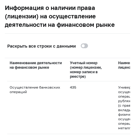
Информация о наличии права
(лицензии) на осуществление
деятельности на финансовом рынке
Раскрыть все строки с данными
Наименование деятельности
Учетный номер
Наимено
на финансовом рынке
(номер лицензии,
лицензи
номер записи в
реестре)
Осуществление банковских
435
Универса
операций
осуществ
операций
рублях и
(с право
вклады д
физическ
осуществ
операций
металла