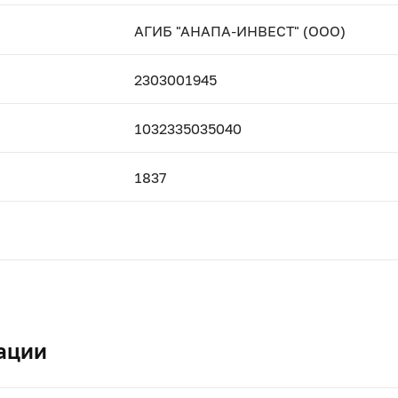
АГИБ "АНАПА-ИНВЕСТ" (ООО)
2303001945
1032335035040
1837
ации