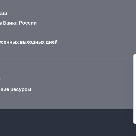
сии
в Банка России
есенных выходных дней
ы
ские ресурсы