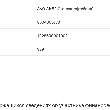
ЗАО АКБ "Юганскнефтебанк"
8604005373
1028600001902
389
держащихся сведениях об участнике финансо