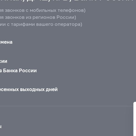
ля звонков с мобильных телефонов)
ля звонков из регионов России)
вии с тарифами вашего оператора)
бмена
сии
в Банка России
есенных выходных дней
ы