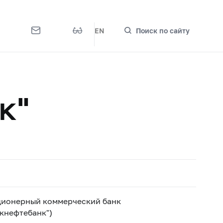
EN
Поиск по сайту
к"
ционерный коммерческий банк
кнефтебанк")