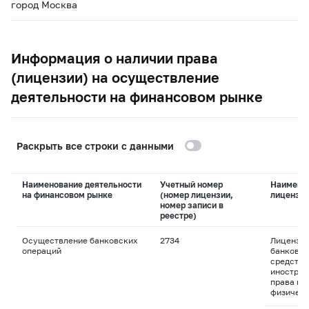
город Москва
Информация о наличии права
(лицензии) на осуществление
деятельности на финансовом рынке
Раскрыть все строки с данными
Наименование деятельности
Учетный номер
Наимено
на финансовом рынке
(номер лицензии,
лицензи
номер записи в
реестре)
Осуществление банковских
2734
Лицензия
операций
банковск
средства
иностран
права пр
физическ