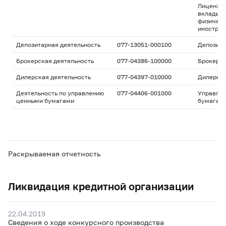
Лицензия
вклады д
физическ
иностран
Депозитарная деятельность
077-13051-000100
Депозита
Брокерская деятельность
077-04386-100000
Брокерс
Дилерская деятельность
077-04397-010000
Дилерск
Деятельность по управлению
077-04406-001000
Управле
ценными бумагами
бумагам
Раскрываемая отчетность
Ликвидация кредитной организации
22.04.2019
Сведения о ходе конкурсного производства