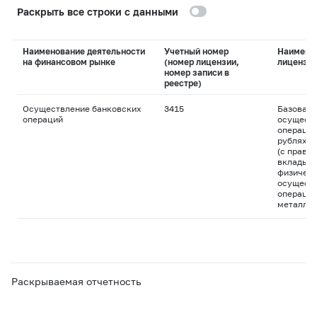
Раскрыть все строки с данными
Наименование деятельности
Учетный номер
Наимено
на финансовом рынке
(номер лицензии,
лицензи
номер записи в
реестре)
Осуществление банковских
3415
Базовая 
операций
осуществ
операций
рублях и
(с право
вклады д
физическ
осуществ
операций
металла
Раскрываемая отчетность