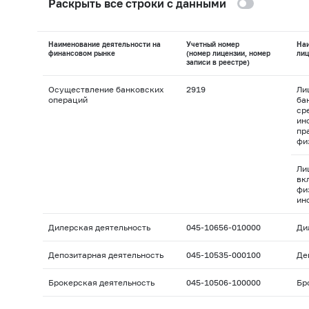
Раскрыть все строки с данными
Наименование деятельности на
Учетный номер
На
финансовом рынке
(номер лицензии, номер
лиц
записи в реестре)
Осуществление банковских
2919
Ли
операций
ба
ср
ин
пр
фи
Ли
вк
фи
ин
Дилерская деятельность
045-10656-010000
Ди
Депозитарная деятельность
045-10535-000100
Де
Брокерская деятельность
045-10506-100000
Бр