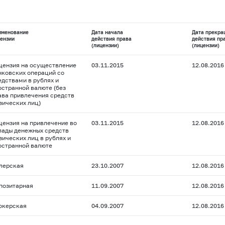
именование
Дата начала
Дата прекра
ензии
действия права
действия пр
(лицензии)
(лицензии)
цензия на осуществление
03.11.2015
12.08.2016
нковских операций со
едствами в рублях и
остранной валюте (без
ава привлечения средств
зических лиц)
цензия на привлечение во
03.11.2015
12.08.2016
лады денежных средств
зических лиц в рублях и
остранной валюте
лерская
23.10.2007
12.08.2016
позитарная
11.09.2007
12.08.2016
окерская
04.09.2007
12.08.2016