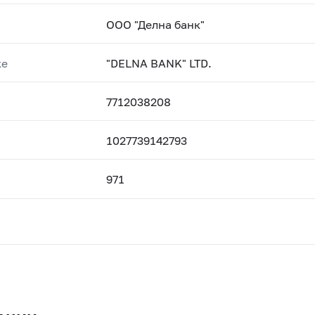
ООО "Делна банк"
ке
"DELNA BANK" LTD.
7712038208
1027739142793
971