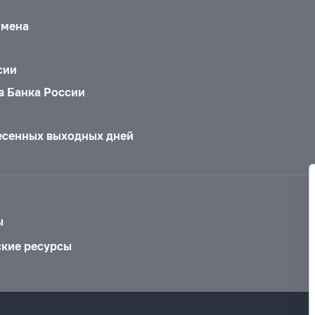
бмена
сии
в Банка России
есенных выходных дней
ы
ские ресурсы