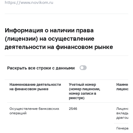
https://www.novikom.ru
Информация о наличии права
(лицензии) на осуществление
деятельности на финансовом рынке
Раскрыть все строки с данными
Наименование деятельности
Учетный номер
Наимено
на финансовом рынке
(номер лицензии,
лицензи
номер записи в
реестре)
Осуществление банковских
2546
Лицензия
операций
вклады и
драгоцен
Генераль