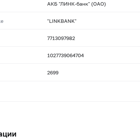
АКБ "ЛИНК-банк" (ОАО)
ке
"LINKBANK"
7713097982
1027739064704
2699
ации