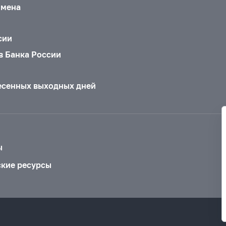
бмена
сии
в Банка России
есенных выходных дней
ы
ские ресурсы