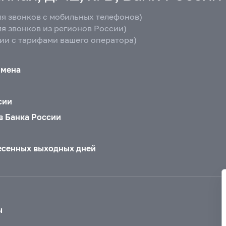
ля звонков с мобильных телефонов)
ля звонков из регионов России)
вии с тарифами вашего оператора)
бмена
сии
в Банка России
есенных выходных дней
ы