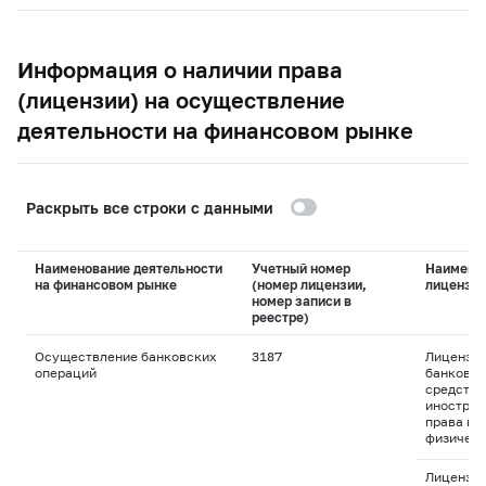
Информация о наличии права
(лицензии) на осуществление
деятельности на финансовом рынке
Раскрыть все строки с данными
Наименование деятельности
Учетный номер
Наимено
на финансовом рынке
(номер лицензии,
лицензи
номер записи в
реестре)
Осуществление банковских
3187
Лицензия
операций
банковск
средства
иностран
права пр
физическ
Лицензия