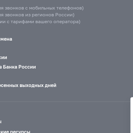
ля звонков с мобильных телефонов)
ля звонков из регионов России)
вии с тарифами вашего оператора)
бмена
сии
в Банка России
есенных выходных дней
ы
ские ресурсы