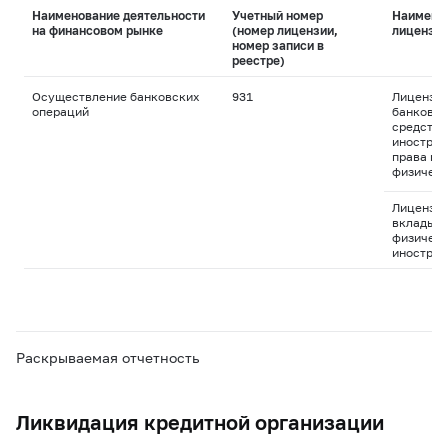
Наименование деятельности
Учетный номер
Наимено
на финансовом рынке
(номер лицензии,
лицензи
номер записи в
реестре)
Осуществление банковских
931
Лицензия
операций
банковск
средства
иностран
права пр
физическ
Лицензия
вклады д
физическ
иностран
Раскрываемая отчетность
Ликвидация кредитной организации