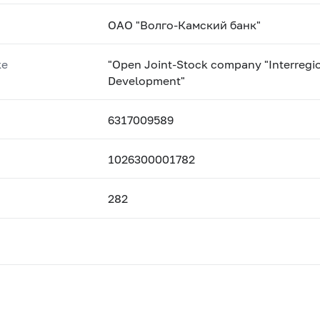
ОАО "Волго-Камский банк"
ке
"Open Joint-Stock company "Interregi
Development"
6317009589
1026300001782
282