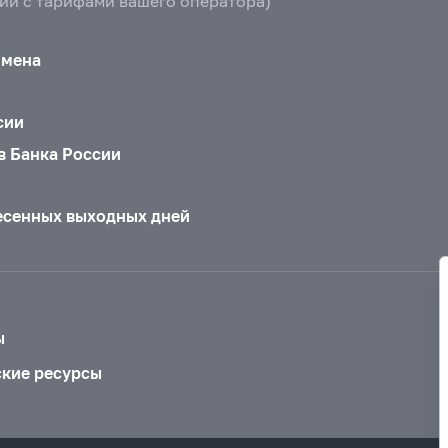
вии с тарифами вашего оператора)
бмена
сии
в Банка России
есенных выходных дней
ы
ские ресурсы