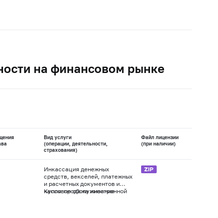
ности на финансовом рынке
щения
Вид услуги
Файл лицензии
ава
(операции, деятельности,
(при наличии)
страхования)
Инкассация денежных
средств, векселей, платежных
и расчетных документов и
кассовое обслуживание
Купля-продажа иностранной
физических и юридических
валюты в наличной и
лиц
безналичной формах
Осуществление переводов