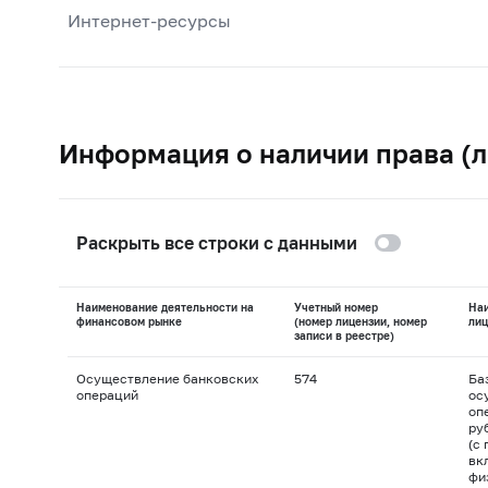
Интернет-ресурсы
Информация о наличии права (л
Раскрыть все строки с данными
Наименование деятельности на
Учетный номер
На
финансовом рынке
(номер лицензии, номер
лиц
записи в реестре)
Осуществление банковских
574
Ба
операций
ос
оп
ру
(с
вк
фи