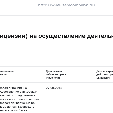
http://www.zemcombank.ru/
ицензии) на осуществление деятель
именование
Дата начала
Дата прекра
ензии
действия права
действия пр
(лицензии)
(лицензии)
зовая лицензия на
27.09.2018
уществление банковских
ераций со средствами в
блях и иностранной валюте
 правом привлечения во
лады денежных средств
зических лиц) и на