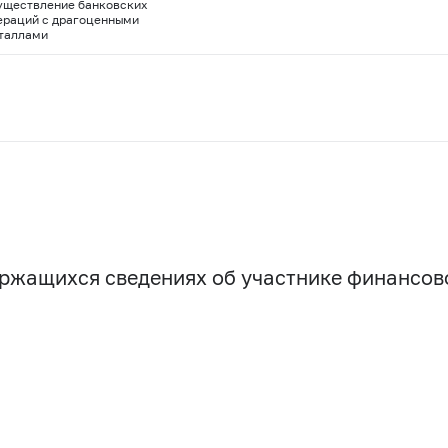
уществление банковских
ераций с драгоценными
таллами
держащихся сведениях об участнике финансо