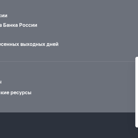
сии
в Банка России
есенных выходных дней
ы
ские ресурсы