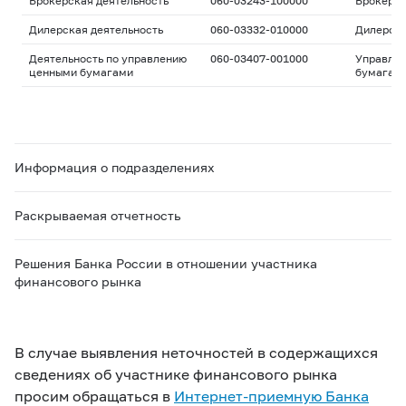
Брокерская деятельность
060-03243-100000
Брокерс
Дилерская деятельность
060-03332-010000
Дилерск
Деятельность по управлению
060-03407-001000
Управле
ценными бумагами
бумагам
Информация о подразделениях
Раскрываемая отчетность
Решения Банка России в отношении участника
финансового рынка
В случае выявления неточностей в содержащихся
сведениях об участнике финансового рынка
просим обращаться в
Интернет-приемную Банка