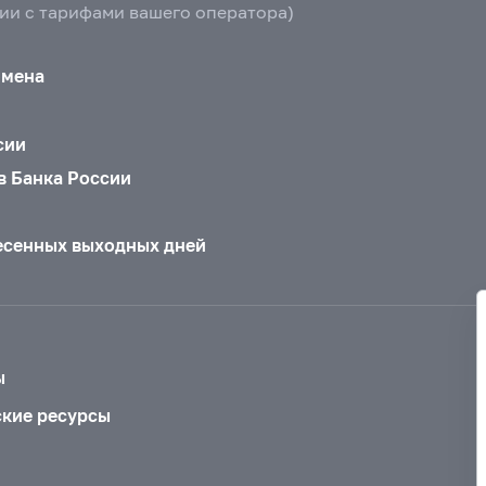
вии с тарифами вашего оператора)
бмена
сии
в Банка России
есенных выходных дней
ы
ские ресурсы