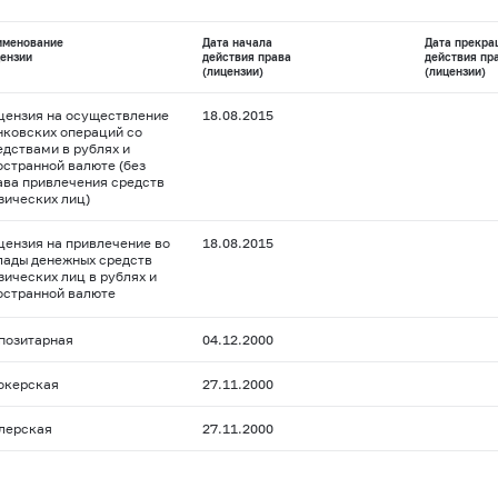
именование
Дата начала
Дата прекра
ензии
действия права
действия пр
(лицензии)
(лицензии)
цензия на осуществление
18.08.2015
нковских операций со
едствами в рублях и
остранной валюте (без
ава привлечения средств
зических лиц)
цензия на привлечение во
18.08.2015
лады денежных средств
зических лиц в рублях и
остранной валюте
позитарная
04.12.2000
окерская
27.11.2000
лерская
27.11.2000