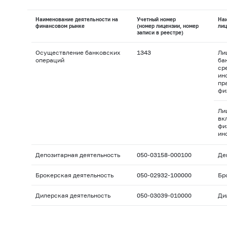
Наименование деятельности на
Учетный номер
На
финансовом рынке
(номер лицензии, номер
лиц
записи в реестре)
Осуществление банковских
1343
Ли
операций
ба
ср
ин
пр
фи
Ли
вк
фи
ин
Депозитарная деятельность
050-03158-000100
Де
Брокерская деятельность
050-02932-100000
Бр
Дилерская деятельность
050-03039-010000
Ди