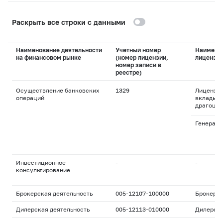
Раскрыть все строки с данными
Наименование деятельности
Учетный номер
Наимено
на финансовом рынке
(номер лицензии,
лицензи
номер записи в
реестре)
Осуществление банковских
1329
Лицензия
операций
вклады и
драгоцен
Генераль
Инвестиционное
-
-
консультирование
Брокерская деятельность
005-12107-100000
Брокерс
Дилерская деятельность
005-12113-010000
Дилерск