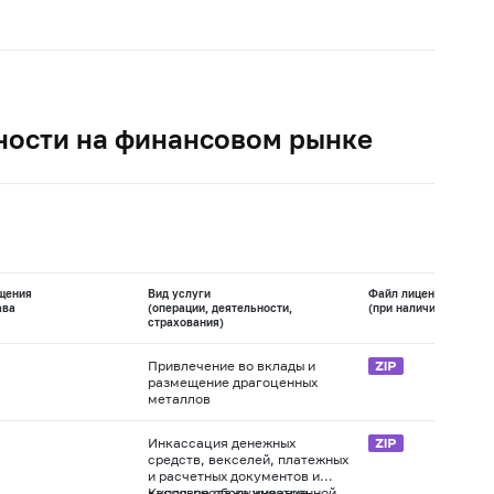
ности на финансовом рынке
щения
Вид услуги
Файл лицензии
ава
(операции, деятельности,
(при наличии)
страхования)
Привлечение во вклады и
размещение драгоценных
металлов
Инкассация денежных
средств, векселей, платежных
и расчетных документов и
кассовое обслуживание
Купля-продажа иностранной