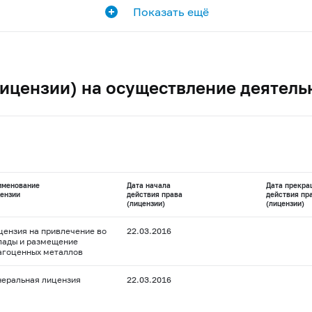
Показать ещё
ицензии) на осуществление деятель
именование
Дата начала
Дата прекра
ензии
действия права
действия пр
(лицензии)
(лицензии)
цензия на привлечение во
22.03.2016
лады и размещение
агоценных металлов
неральная лицензия
22.03.2016