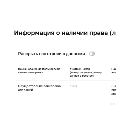
Информация о наличии права (л
Раскрыть все строки с данными
Наименование деятельности на
Учетный номер
На
финансовом рынке
(номер лицензии, номер
лиц
записи в реестре)
Осуществление банковских
1307
Ли
операций
вк
др
Ге